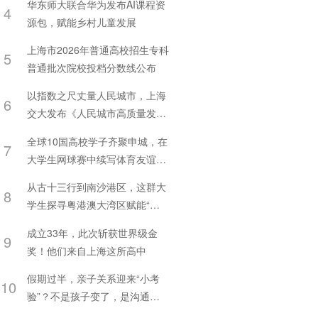
华东师大联合华为发布AI课程资
4
源包，赋能乡村儿童发展
上海市2026年普通高校招生专科
5
普通批次院校投档分数线公布
以指数之尺丈量人民城市，上海
6
交大发布《人民城市高质量发展
指数报告》
全球10国高校学子齐聚申城，在
7
大学生网球赛中续写体育友谊新
篇章
从古十三行到南沙港区，这群大
8
学生探寻粤港澳大湾区赋能“一
带一路”开放发展之路
成立33年，此次斩获世界级金
9
奖！他们来自上海这所高中
假期过半，亲子关系迎来“小考
10
验”？不是孩子变了，是沟通方
式该换了！