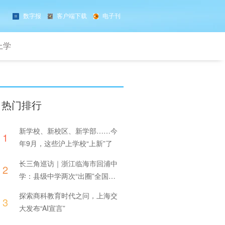
数字报
客户端下载
电子刊
上学
热门排行
新学校、新校区、新学部……今
1
年9月，这些沪上学校“上新”了
长三角巡访｜浙江临海市回浦中
2
学：县级中学两次“出圈”全国，
探寻背后的“常态功夫”
探索商科教育时代之问，上海交
3
大发布“AI宣言”