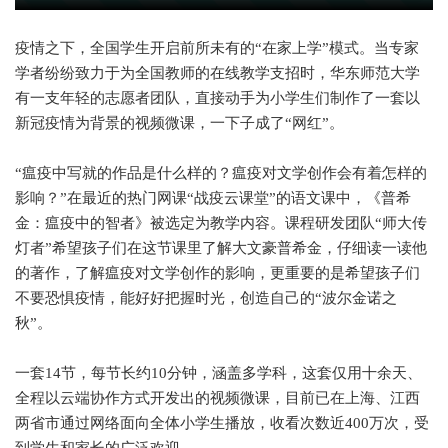
疫情之下，全国学生开启前所未有的“在家上学”模式。当专家
学者纷纷致力于为全国教师的在线教学支招时，华东师范大学
有一支年轻的志愿者团队，直接动手为小学生们制作了一套以
新冠疫情为背景的视频微课，一下子成了“网红”。
“瘟疫中写就的作品是什么样的？瘟疫对文学创作会有着怎样的
影响？”在最近的热门网课“战疫云课堂”的语文课中，《普希
金：瘟疫中的智者》被选定为教学内容。课程研发团队“师大传
灯者”希望孩子们在这节课里了解大文豪普希金，仔细读一读他
的著作，了解瘟疫对文学创作的影响，更重要的是希望孩子们
不要恐惧疫情，能好好把握时光，创造自己的“波尔金诺之
秋”。
一套14节，每节长约10分钟，涵盖多学科，这套仅用十余天、
全程以云端协作方式开发出的视频微课，目前已在上海、江西
两省市通过网络面向全体小学生播放，收看次数近400万次，受