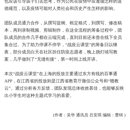
也应该引导孩子们去思考，作为公民在疫情中应遵循怎样的道
德规范，以及疫情可能对人类社会和历史产生怎样的影响。
团队成员通力合作，从撰写提纲、框定格式，到撰写、修改稿
本，再到录制视频、剪辑制作，在这全流程的筹备过程中，团
队成员的合作几乎都在云端完成，直到目前还未曾在线下全员
集合过。为了助力停课不停学，“战疫云课堂”的筹备日以继
夜，部分成员白天在社区担任防疫志愿者，晚上挑灯续写教
案，几乎做到了“无缝衔接”，第一时间上线开讲。
本次“战疫云课堂”在上海的投放主要通过东方有线的百事通
APP，在江西省的投放则是江西省教育厅微信公众号和“赣教
云”。通过分析各方反馈，团队发现总体收效甚佳，也能够反映
出小学生对这种主题式学习的喜爱。
(作者：吴华 通讯员 吕安琪 编辑：曹铒 )